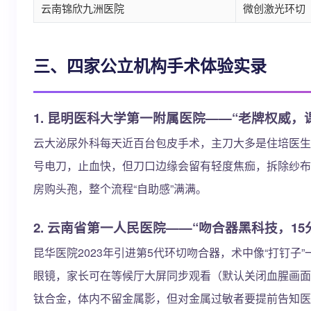
云南锦欣九洲医院
微创激光环切
三、四家公立机构手术体验实录
1. 昆明医科大学第一附属医院——“老牌权威，
云大泌尿外科每天近百台包皮手术，主刀大多是住培医生
号电刀，止血快，但刀口边缘会留有轻度焦痂，拆除纱布
房购头孢，整个流程“自助感”满满。
2. 云南省第一人民医院——“吻合器黑科技，15
昆华医院2023年引进第5代环切吻合器，术中像“打钉
眼镜，家长可在等候厅大屏同步观看（默认关闭血腥画面
钛合金，体内不留金属影，但对金属过敏者要提前告知医