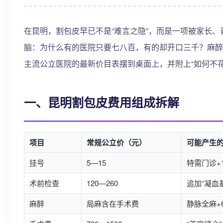
在昆明，割包皮早已不是“难言之隐”，而是一项被家长
脑：为什么有的医院只要七八百，有的却开口三千？麻醉方
主流公立医院的最新价目表摆到桌面上，并附上“如何不
一、昆明割包皮费用组成拆解
项目
常规公立价（元）
可能产生
挂号
5—15
特需门诊+1
术前检查
120—260
追加“凝血基
麻醉
局麻含在手术费
静脉全麻+6