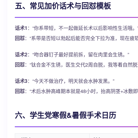
五、常见加价话术与回怼模板
话术1
：“你系带短，不一起做延长术以后影响性生活哦。
回怼
：“系带是否短以勃起后能否完全下拉为准，现在疲软
话术2
：“吻合器钉子最好提前拆，留在肉里会生锈。”
回怼
：“钛合金不生锈，医生交代2周自脱，我等着自然脱
话术3
：“今天不做治疗，明天就会水肿发黑。”
回怼
：“术后水肿高峰期本就是48小时，抬高阴茎+冰敷
六、学生党寒假&暑假手术日历