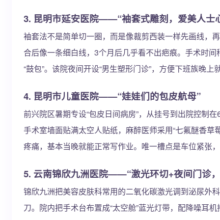
3. 昆明市延安医院——“袖套式雕刻，爱美人士
袖套法不是简单切一圈，而是像裁剪西装一样先画线，再
合后像一条细白线，3个月后几乎看不出疤痕。手术时间
“鼓包”。该院夜间开设“男生塑形门诊”，方便下班族晚上
4. 昆明市儿童医院——“娃娃们的包皮航母”
前兴院区暑期专设“包皮日间病房”，从挂号到出院控制在
手术室墙面贴满太空人贴纸，麻醉医师采用“七氟醚香草
疼痛，基本当晚就能正常写作业。唯一槽点是车位紧张，
5. 云南锦欣九洲医院——“激光环切+夜间门诊
锦欣九洲把美容皮肤科常用的二氧化碳激光调到泌尿外科
刀。院内把手术台布置成“太空舱”蓝光灯带，配降噪耳