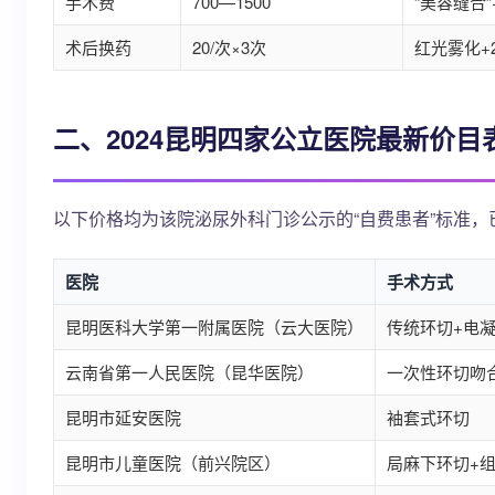
手术费
700—1500
“美容缝合”+
术后换药
20/次×3次
红光雾化+2
二、2024昆明四家公立医院最新价
以下价格均为该院泌尿外科门诊公示的“自费患者”标准
医院
手术方式
昆明医科大学第一附属医院（云大医院）
传统环切+电
云南省第一人民医院（昆华医院）
一次性环切吻
昆明市延安医院
袖套式环切
昆明市儿童医院（前兴院区）
局麻下环切+