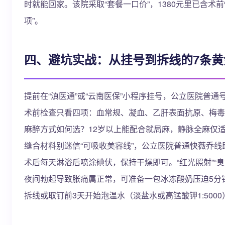
时就能回家。该院采取“套餐一口价”，1380元里已含
项”。
四、避坑实战：从挂号到拆线的7条黄
提前在“滇医通”或“云南医保”小程序挂号，公立医院普通号
术前检查只看四项：血常规、凝血、乙肝表面抗原、梅毒HI
麻醉方式如何选？12岁以上能配合就局麻，静脉全麻仅适
缝合材料别迷信“可吸收美容线”，公立医院普通快薇乔线即
术后每天淋浴后喷涂碘伏，保持干燥即可。“红光照射”“臭
夜间勃起导致胀痛属正常，可准备一包冰冻酸奶压迫5分钟
拆线或取钉前3天开始泡温水（淡盐水或高锰酸钾1:500