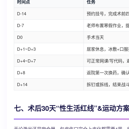
时间点
任务
D-14
预约挂号，完成术前
D-7
老师布置寒假作业，
D0
手术当天
D+1~D+3
居家休息，冰敷+口服
D+4~D+7
可正常网课/写代码，
D+8
返院第一次换药，确
D+14
拆钉或拆线，结束战
七、术后30天“性生活红线”&运动方
无论激光还是吻合器，包皮伤口完全上皮化都需要4周。