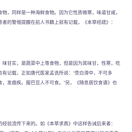
食物，同样是一种海鲜食物。因为它性质微寒，味道甘咸，
患者的警惕提醒在前人书籍上就有记载，《本草经疏》：
、味甘实，是蔬菜中上等食物，但是因为其味甘，性寒，吃
也有记载，正如唐代医家孟诜所说：“茭白滑中，不可多
食，发痼疾。服巴豆人不可食。”另，《随息居饮食谱》也
的经验流传下来的。如《本草求真》中这样告诫后来者：