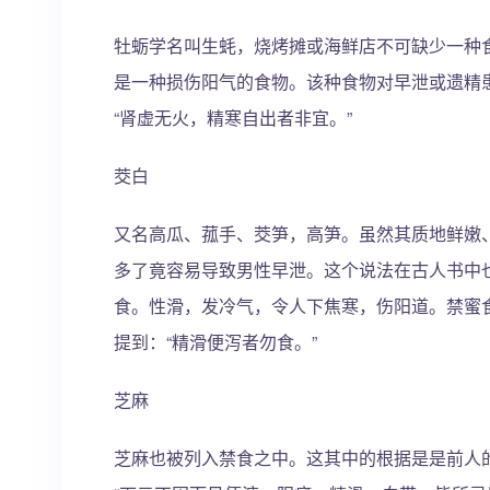
牡蛎学名叫生蚝，烧烤摊或海鲜店不可缺少一种
是一种损伤阳气的食物。该种食物对早泄或遗精
“肾虚无火，精寒自出者非宜。”
茭白
又名高瓜、菰手、茭笋，高笋。虽然其质地鲜嫩
多了竟容易导致男性早泄。这个说法在古人书中
食。性滑，发冷气，令人下焦寒，伤阳道。禁蜜
提到：“精滑便泻者勿食。”
芝麻
芝麻也被列入禁食之中。这其中的根据是是前人