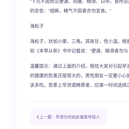
“下元不固而见便溏、阳痿、精滑、白带，皆所忌
的忠告：“胡麻，精气不固者亦勿宜食。”
海松子
海松子，状如小栗，三角。其味甘，性小温。根
如《本草从新》书中记载说：“便溏、精滑者勿与
温馨提示：通过上面的介绍，相信大家对引起早
的健康的危害还是很大的，男性朋友一定要小心
该多吃。若患上早泄遗精患者，应第一时间选择
上一篇：早泄为何如此偏爱年轻人