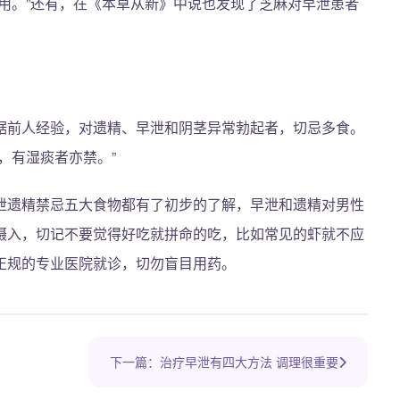
用。”还有，在《本草从新》中说也发现了芝麻对早泄患者
据前人经验，对遗精、早泄和阴茎异常勃起者，切忌多食。
，有湿痰者亦禁。”
泄遗精禁忌五大食物都有了初步的了解，早泄和遗精对男性
摄入，切记不要觉得好吃就拼命的吃，比如常见的虾就不应
正规的专业医院就诊，切勿盲目用药。
下一篇：治疗早泄有四大方法 调理很重要